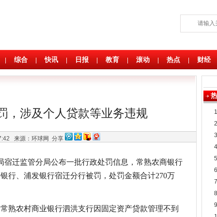
综合
快讯
日报
教育
滚动
热点
财经
|
|
|
|
|
|
|
罚，涉及个人贷款等业务违规
17:42
来源：环球网
分享
总局宿迁监管分局公布一批行政处罚信息，常熟农商银行
银行、浦发银行宿迁分行被罚，处罚金额合计270万
示，常熟农村商业银行泗洪支行因固定资产贷款管理不到