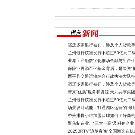
宿迁多家银行被罚，涉及个人贷款
兰州银行获准发行不超过50亿元二
业界：产融数字化推动金融与生产
保险业再添百亿基金背后，是险资“
​西平县交通运输综合行政执法大队
(2024-02-05)
宿迁多家银行被罚，涉及个人贷款
带来“优质”服务和资源 天九共享集
兰州银行获准发行不超过50亿元二
场景设计赋能，打通园区运营的“最
桥头排骨小吃加盟口碑如何？好商
聚焦制造业、“三大一高”及科创企业
2025BRTV“追梦春晚”全国海选在