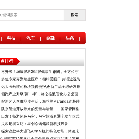
搜索
科技
汽车
金融
头条
|
|
|
|
|
热点排行
1
再升级！华厦眼科365眼健康生态圈，全方位守
护国民视觉健康
2
多位专家齐聚瑞生医疗：相约爱眼日 共话近视防
控
3
远大医药核药板块频传捷报,创新产品全球研发推
进凸显产业优势,前瞻性布局夯实核药领军地位
4
领跑产业升级“第一棒”，格之格数智化办公桌面
全场景生态发布
5
邂逅艺人李准品质生活，海丝腾Maranga诠释睡
眠美学
6
陕京管道开放带来的变量与增量——国家管网集
团北京管道公司“X+1+X”油气市场体系建设调查
7
出发！畅游绿色乌审，乌审旅游直通车发车仪式
在银举行
8
央农记者采访：星创众谱储粮新科技设备
9
探索这款科大讯飞AI学习机的特色功能，体验未
来教育科技的魅力！
10
巴黎2024年奥运会贵金属类授权商品新品发布