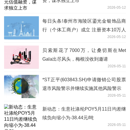
资，谋求独立上市
2026-05-12
每日头条!泰州市海陵区鎏光金银饰品商
行（个体工商户）成立 注册资本10万人
2026-05-12
民币
贝索斯花了7000万，让桑切斯在Met
Gala出尽风头，梅根没收到邀请
2026-05-11
*ST正平(603843.SH)申请撤销公司股票
退市风险警示并继续实施其他风险警示
2026-05-11
新动态：生意社涤纶POY5月11日均差继
续负向缩小为-38.44元/吨
2026-05-11