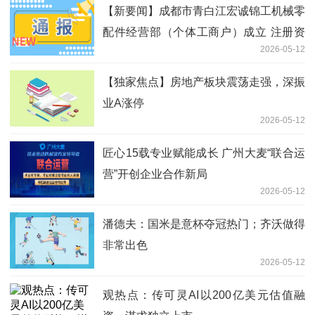
【新要闻】成都市青白江宏诚锦工机械零
配件经营部（个体工商户）成立 注册资
2026-05-12
本72万人民币
【独家焦点】房地产板块震荡走强，深振
业A涨停
2026-05-12
匠心15载专业赋能成长 广州大麦“联合运
营”开创企业合作新局
2026-05-12
潘德夫：国米是意杯夺冠热门；齐沃做得
非常出色
2026-05-12
观热点：传可灵AI以200亿美元估值融