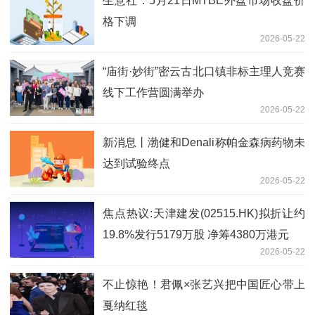
生意社：5月21日MTBE外盘市场收盘价
格下调
2026-05-22
“庙街·妙街”密云古北口镇非标主理人竞赛
线下工作营圆满举办
2026-05-22
新消息丨渤健和Denali称帕金森病药物未
达到试验终点
2026-05-22
焦点热议:天津建发(02515.HK)拟折让约
19.8%发行5179万股 净筹4380万港元
2026-05-22
不止惊艳！君佩×张艺兴把中国匠心带上
戛纳红毯