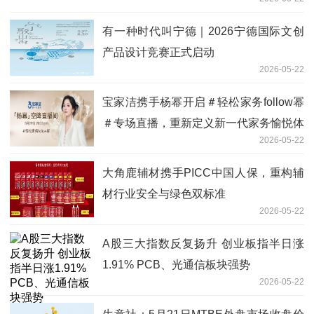
有一种时代叫宁德｜2026宁德国际文创
产品设计竞赛正式启动
2026-05-22
宝家洁携手杨幂开启＃轻松家务follow幂
＃专场直播，重新定义新一代家务愉悦体
2026-05-22
验！
大角鹿辅材携手PICC中国人保，重构辅
材行业安全与绿色双标准
2026-05-22
A股三大指数反复扬升 创业板指半日涨
1.91% PCB、光通信板块强势
2026-05-22