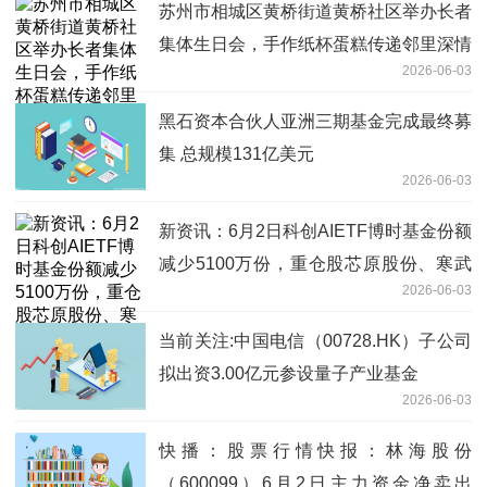
苏州市相城区黄桥街道黄桥社区举办长者
集体生日会，手作纸杯蛋糕传递邻里深情
2026-06-03
_视点
黑石资本合伙人亚洲三期基金完成最终募
集 总规模131亿美元
2026-06-03
新资讯：6月2日科创AIETF博时基金份额
减少5100万份，重仓股芯原股份、寒武
2026-06-03
纪、澜起科技
当前关注:中国电信（00728.HK）子公司
拟出资3.00亿元参设量子产业基金
2026-06-03
快播：股票行情快报：林海股份
（600099）6月2日主力资金净卖出