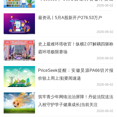
2026-06-02
243.01万元
最资讯丨5月A股新开户276.53万户
2026-06-02
史上最难环塔收官！纵横2.0T解耦四驱称
霸环塔极限赛场
2026-06-02
PriceSeek提醒：安徽昊源PA66切片报
价较上周上涨|要闻速递
2026-06-02
筑牢青少年网络法治屏障！丹徒法院送法
入校守护学子健康成长|当前关注
2026-06-02