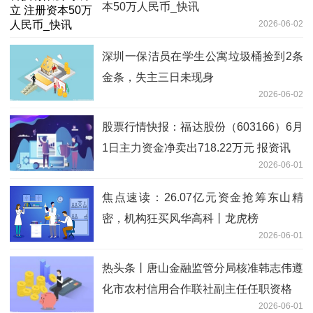
本50万人民币_快讯
2026-06-02
深圳一保洁员在学生公寓垃圾桶捡到2条
金条，失主三日未现身
2026-06-02
股票行情快报：福达股份（603166）6月
1日主力资金净卖出718.22万元 报资讯
2026-06-01
焦点速读：26.07亿元资金抢筹东山精
密，机构狂买风华高科丨龙虎榜
2026-06-01
热头条丨唐山金融监管分局核准韩志伟遵
化市农村信用合作联社副主任任职资格
2026-06-01