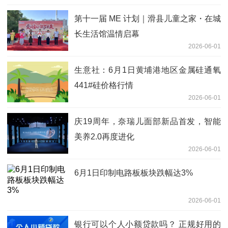
第十一届 ME 计划｜滑县儿童之家・在城
长生活馆温情启幕
2026-06-01
生意社：6月1日黄埔港地区金属硅通氧
441#硅价格行情
2026-06-01
庆19周年，奈瑞儿面部新品首发，智能
美养2.0再度进化
2026-06-01
6月1日印制电路板板块跌幅达3%
2026-06-01
银行可以个人小额贷款吗？ 正规好用的