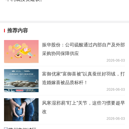
推荐内容
振华股份：公司硫酸通过内部自产及外部
采购协同保障供应
2026-06-03
富御优家“富御喜被”以真蚕丝好羽绒，打
造婚嫁喜被品质标杆！
2026-06-03
风寒湿邪易“盯上”关节，这些习惯要趁早
改
2026-06-03