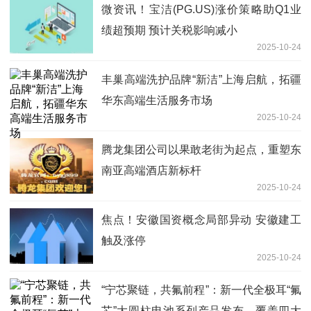
微资讯！宝洁(PG.US)涨价策略助Q1业
绩超预期 预计关税影响减小
2025-10-24
丰巢高端洗护品牌“新洁”上海启航，拓疆
华东高端生活服务市场
2025-10-24
腾龙集团公司以果敢老街为起点，重塑东
南亚高端酒店新标杆
2025-10-24
焦点！安徽国资概念局部异动 安徽建工
触及涨停
2025-10-24
“宁芯聚链，共氟前程”：新一代全极耳“氟
芯”大圆柱电池系列产品发布，覆盖四大