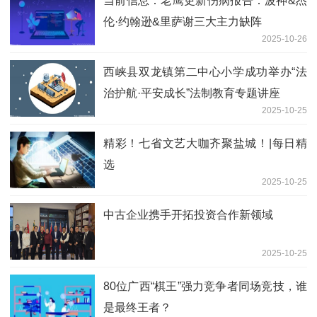
当前信息：老鹰更新伤病报告：波神&杰
伦·约翰逊&里萨谢三大主力缺阵
2025-10-26
西峡县双龙镇第二中心小学成功举办“法
治护航·平安成长”法制教育专题讲座
2025-10-25
精彩！七省文艺大咖齐聚盐城！|每日精
选
2025-10-25
中古企业携手开拓投资合作新领域
2025-10-25
80位广西“棋王”强力竞争者同场竞技，谁
是最终王者？