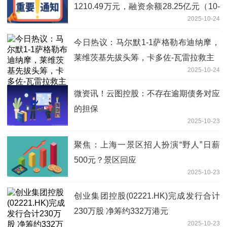
1210.49万元，融资余额28.25亿元（10-
2025-10-24
23）
今日热议：马尔默1-1萨格勒布迪纳摩，
莱维茨基先拔头筹，卡多佐-瓦雷拉救主
2025-10-24
微资讯！云图控股：不存在逾期债务对应
的担保
2025-10-23
聚焦：上海一景区招人扮演“野人”日薪
500元？景区回应
2025-10-23
创业集团控股(02221.HK)完成发行合计
230万股 净筹约332万港元
2025-10-23