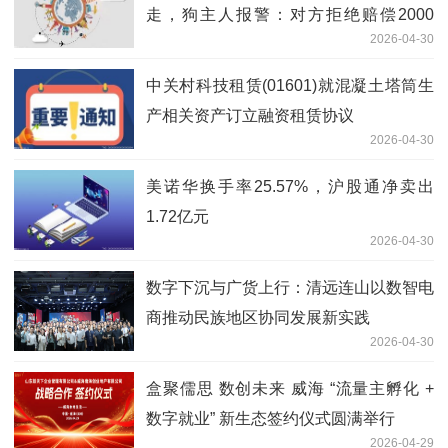
走，狗主人报警：对方拒绝赔偿2000
2026-04-30
元，只愿意重新购买一只
中关村科技租赁(01601)就混凝土塔筒生
产相关资产订立融资租赁协议
2026-04-30
美诺华换手率25.57%，沪股通净卖出
1.72亿元
2026-04-30
数字下沉与广货上行：清远连山以数智电
商推动民族地区协同发展新实践
2026-04-30
盒聚儒思 数创未来 威海 “流量主孵化 +
数字就业” 新生态签约仪式圆满举行
2026-04-29