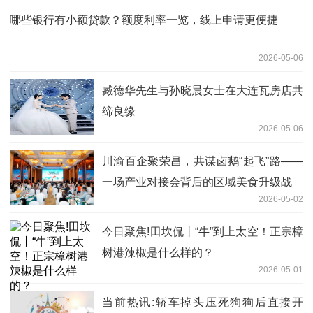
哪些银行有小额贷款？额度利率一览，线上申请更便捷
2026-05-06
臧德华先生与孙晓晨女士在大连瓦房店共
缔良缘
2026-05-06
川渝百企聚荣昌，共谋卤鹅“起飞”路——
一场产业对接会背后的区域美食升级战
2026-05-02
今日聚焦!田坎侃丨“牛”到上太空！正宗樟
树港辣椒是什么样的？
2026-05-01
当前热讯:轿车掉头压死狗狗后直接开