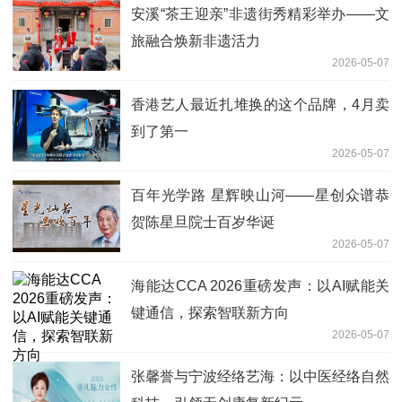
安溪“茶王迎亲”非遗街秀精彩举办——文
旅融合焕新非遗活力
2026-05-07
香港艺人最近扎堆换的这个品牌，4月卖
到了第一
2026-05-07
百年光学路 星辉映山河——星创众谱恭
贺陈星旦院士百岁华诞
2026-05-07
海能达CCA 2026重磅发声：以AI赋能关
键通信，探索智联新方向
2026-05-07
张馨誉与宁波经络艺海：以中医经络自然