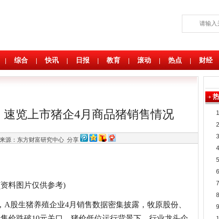
综合
快讯
日报
教育
滚动
热点
财经
|
|
|
|
|
|
|
| 速览上市猪企4月商品猪销售情况
来源：东方财富研究中心
分享
(资料图片仅供参考)
，A股生猪养殖企业4月销售数据密集披露，牧原股份、
售价跌破10元关口。猪价低位运行背景下，行业龙头企