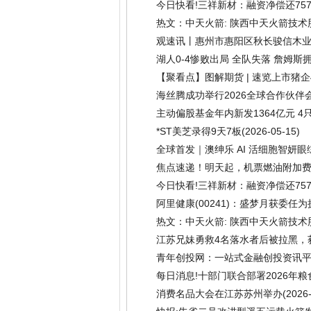
今日快看!三祥新材：融资净偿还757.
热文：中天火箭: 陕西中天火箭技术
体接待日暨2025年度业绩说明会的
观速讯丨惠州市惠阳区秋长骏信木业
14)
湖人0-4惨败出局 全队失落 詹姆斯
【聚看点】图解期货 | 速览上市猪
海丝腾成功举行2026全球合作伙
主动偏股基金年内新发1364亿元 4
*ST美芝录得9天7板
(2026-05-15)
全球首发｜澳绅乐 AI 活细胞智妍
焦点速递！明天起，机票燃油附加
今日快看!三祥新材：融资净偿还757.
阿里健康(00241)：盛梦月获委任
热文：中天火箭: 陕西中天火箭技术
体接待日暨2025年度业绩说明会的
江苏兄妹勇救4名落水者后被拉黑，
见义勇为认定无需获救者证明，只
青年创投网：一站式金融创投资讯
每日消息!十部门联合部署2026年
消费名品大会在江苏苏州举办
(2026