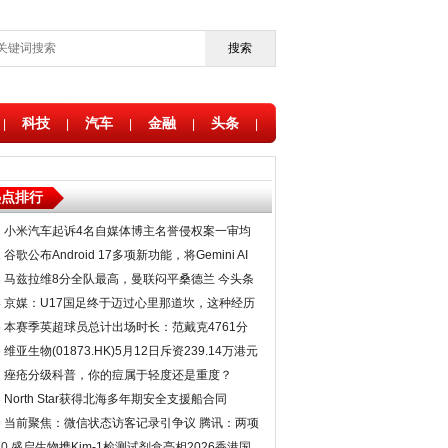
搜索
科技
汽车
金融
头条
|
|
|
|
|
热点排行
1
小米汽车起诉4名自媒体博主名誉侵权案一审均
胜诉
2
谷歌公布Android 17多项新功能，将Gemini AI
延伸至笔电
3
马兹拉维8分全队最高，曼联闷平桑德兰 今头条
4
京媒：U17国足终于迈过心里那道坎，这种经历
会成为宝贵财富
5
本赛季英超球员总计出场时长：范戴克4761分
钟列第1，拉亚第5_快讯
6
维亚生物(01873.HK)5月12日斥资239.14万港元
回购152.7万股 当前资讯
7
痤疮分级科普，你的痘属于轻度还是重度？
8
North Star获得北海多年期安全支援船合同
9
当前聚焦：微信状态访客记录引争议 腾讯：两项
功能永不开发｜大象夜读
10
盛启生物携Kim-1检测试剂盒亮相2026香港国