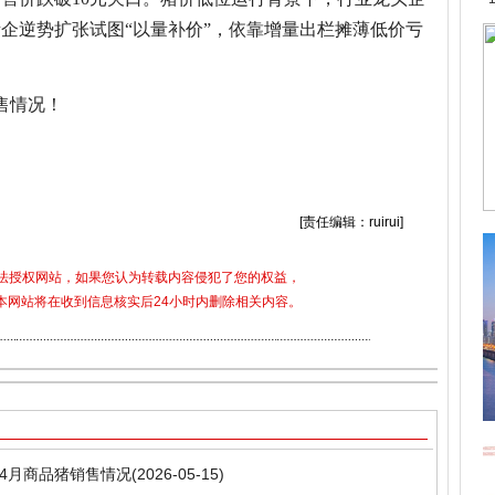
企逆势扩张试图“以量补价”，依靠增量出栏摊薄低价亏
售情况！
销售
猪企
商品猪
图解
上市
情况
企业
[责任编辑：ruirui]
合法授权网站，如果您认为转载内容侵犯了您的权益，
5)，本网站将在收到信息核实后24小时内删除相关内容。
企4月商品猪销售情况
(2026-05-15)