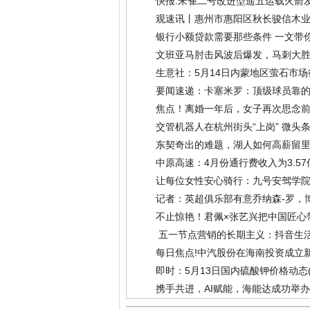
快报:朱雀二号改进型遥五运载火箭
观速讯丨惠州市惠阳区秋长骏信木业
14)
银行小额贷款需要那些条件 一文带
文班亚马肘击风波后爆发，马刺大胜
生意社：5月14日内蒙地区萤石市场
要闻速递：卡塞米罗：顶级球员靠
焦点！离婚一年后，女子再次思念前
话，明天我就找你复婚！
(2026-05-
交管机器人在杭州街头“上岗” 微头
东契奇出的难题，湖人如何高薪留里
中原高速：4月份通行费收入为3.57
让每位女性安心骑行：九号安驾学院联
记者：英超俱乐部有意乔纳森-罗，博
不止惊艳！君佩×张艺兴把中国匠心
​ 五一节点营销的长期主义：抖音
每日焦点!中汽股份在海南投资成立
即时：5月13日国内硫酸钾价格动态
携手共进，AI赋能，海能达成功举办