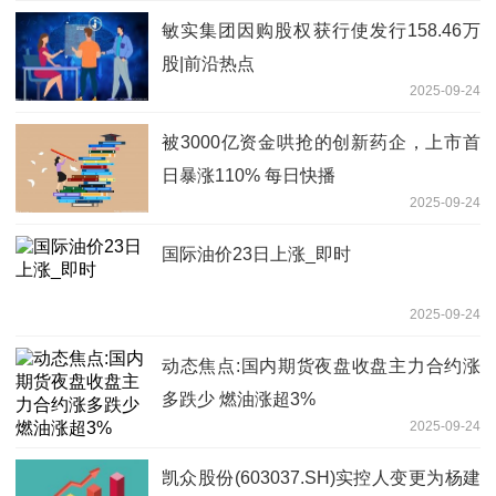
敏实集团因购股权获行使发行158.46万
股|前沿热点
2025-09-24
被3000亿资金哄抢的创新药企，上市首
日暴涨110% 每日快播
2025-09-24
国际油价23日上涨_即时
2025-09-24
动态焦点:国内期货夜盘收盘主力合约涨
多跌少 燃油涨超3%
2025-09-24
凯众股份(603037.SH)实控人变更为杨建