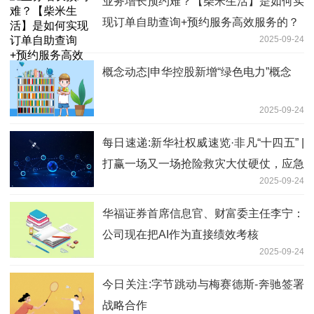
业务增长预约难？【柴米生活】是如何实
现订单自助查询+预约服务高效服务的？
2025-09-24
概念动态|申华控股新增“绿色电力”概念
2025-09-24
每日速递:新华社权威速览·非凡“十四五” |
打赢一场又一场抢险救灾大仗硬仗，应急
2025-09-24
管理部门这样干
华福证券首席信息官、财富委主任李宁：
公司现在把AI作为直接绩效考核
2025-09-24
今日关注:字节跳动与梅赛德斯-奔驰签署
战略合作