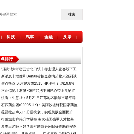
搜索
科技
汽车
金融
头条
|
|
|
|
|
热点排行
1
“庙街·妙街”密云古北口镇非标主理人竞赛线下工
作营圆满举办
2
新消息丨渤健和Denali称帕金森病药物未达到试
验终点
3
焦点热议:天津建发(02515.HK)拟折让约19.8%
发行5179万股 净筹4380万港元
4
不止惊艳！君佩×张艺兴把中国匠心带上戛纳红
毯
5
快看：生意社：5月21日江苏地区醋酸市场平稳
观望
6
石四药集团(02005.HK)：美阿沙坦钾获国家药监
局批准登记成为在上市制剂使用的原料药
7
薇瑟拉超声刀：分层抗衰，实现肌肤全面提升
8
打破城市户籍升学壁垒 夯实强国强军人才根基
9
夏季出游睡不好？海丝腾随身睡眠好物助你安然
入梦
10
绿茵结缘，共逐卓越——广汽与托卢卡FC达成