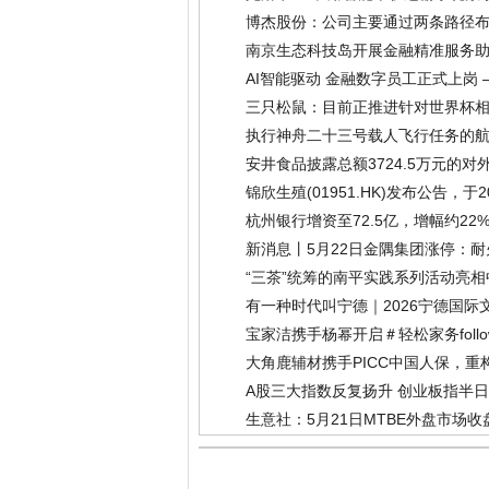
博杰股份：公司主要通过两条路径
南京生态科技岛开展金融精准服务助
AI智能驱动 金融数字员工正式上岗 —
三只松鼠：目前正推进针对世界杯
执行神舟二十三号载人飞行任务的航
(2026-05-23)
安井食品披露总额3724.5万元的
(2026-05-22)
锦欣生殖(01951.HK)发布公告，于
视点
(2026-05-22)
杭州银行增资至72.5亿，增幅约22
新消息丨5月22日金隅集团涨停：
“三茶”统筹的南平实践系列活动亮
有一种时代叫宁德｜2026宁德国
宝家洁携手杨幂开启＃轻松家务fol
05-22)
大角鹿辅材携手PICC中国人保，
A股三大指数反复扬升 创业板指半日涨
生意社：5月21日MTBE外盘市场