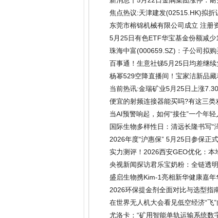
焦点热议:天津建发(02515.HK)拟折
东莞市榕锦机械有限公司成立 注册资
5月25日有色ETF华宝基金份额减
(2026-05-26)
珠海中富(000659.SZ)：子公司拟
百事通！生意社锑5月25日均差继续负向
杨幂529空降直播间！宝家洁新品藏
当前热讯:金瑞矿业5月25日上涨7.3
便宜的射频连接器能买吗?有这三类
当AI预警响起，如何“接住”一个年轻
国际生物多样性日：清远长隆书写“
2026年度“沪惠保” 5月25日参保
实力测评！2026西安GEO优化：本
央视新闻探访君乐宝奶粉：全链透
盛启生物携Kim‑1亮相新华健康嘉
2026环保提金剂全面对比与选型
(2026-05-25)
在世界无人机大会看见低空经济“飞”
尤洛卡：“矿用智能单轨运输系统数