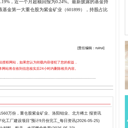
19%，近一个月超额回报为0.24%。最新披露的基金持
，该基金第一大重仓股为紫金矿业（601899），持股占比
关键词：
财经频道
财经资讯
[责任编辑：ruirui]
合法授权网站，如果您认为转载内容侵犯了您的权益，
5)，本网站将在收到信息核实后24小时内删除相关内容。
少1560万份，重仓股紫金矿业、洛阳钼业、北方稀土 报资讯
字化工厂建设项目”预计9月份完工_每日资讯
(2026-05-25)
耐火材料，航天，水泥概念热股
(2026-05-22)