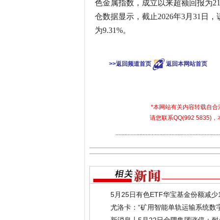
色金属指数，成立以来超额回报为21.
仓数据显示，截止2026年3月31日
为9.31%。
>>返回频道首页
返回本网站首页
*本网站有关内容转载自
请您联系QQ(992 583
5月25日有色ETF华宝基金份额减
(2026-05-26)
尤洛卡：“矿用智能单轨运输系统数
新消息丨5月22日金隅集团涨停：