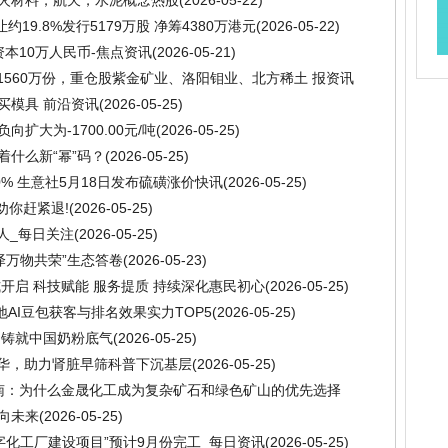
让约19.8%发行5179万股 净筹4380万港元
(2026-05-22)
本10万人民币-焦点资讯
(2026-05-21)
少1560万份，重仓股紫金矿业、洛阳钼业、北方稀土 报资讯
购买模具 前沿资讯
(2026-05-25)
扩大为-1700.00元/吨
(2026-05-25)
着什么新“幂”码？
(2026-05-25)
0% 生意社5月18日发布硫磺涨价快讯
(2026-05-25)
劝你赶紧退!
(2026-05-25)
人_每日关注
(2026-05-25)
泽万物共荣”生态答卷
(2026-05-23)
正式开启 科技赋能 服务提质 持续深化惠民初心
(2026-05-25)
地AI豆包获客与排名效果实力TOP5
(2026-05-25)
明铸就中国奶粉底气
(2026-05-25)
年华，助力肾脏早筛科普下沉基层
(2026-05-25)
指南：为什么金晟化工成为复杂矿石和绿色矿山的优先选择
向未来
(2026-05-25)
字化工厂建设项目”预计9月份完工_每日资讯
(2026-05-25)