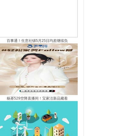
百事通！生意社锑5月25日均差继续负
杨幂529空降直播间！宝家洁新品藏着