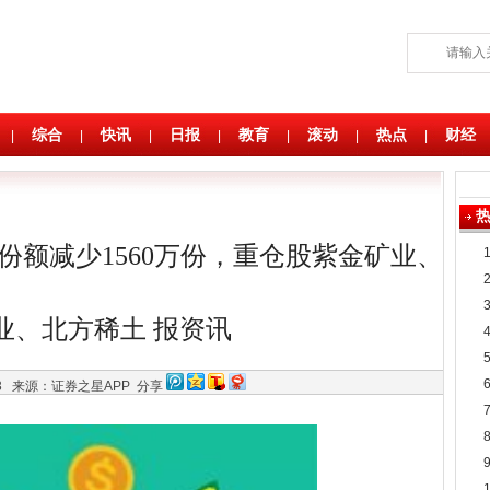
综合
快讯
日报
教育
滚动
热点
财经
|
|
|
|
|
|
|
金份额减少1560万份，重仓股紫金矿业、
业、北方稀土 报资讯
33
来源：证券之星APP
分享