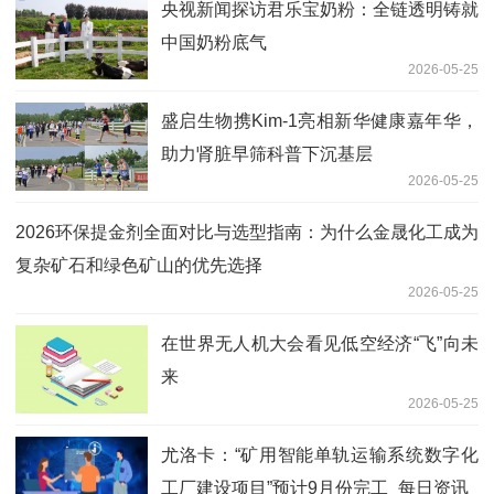
央视新闻探访君乐宝奶粉：全链透明铸就
中国奶粉底气
2026-05-25
盛启生物携Kim‑1亮相新华健康嘉年华，
助力肾脏早筛科普下沉基层
2026-05-25
2026环保提金剂全面对比与选型指南：为什么金晟化工成为
复杂矿石和绿色矿山的优先选择
2026-05-25
在世界无人机大会看见低空经济“飞”向未
来
2026-05-25
尤洛卡：“矿用智能单轨运输系统数字化
工厂建设项目”预计9月份完工_每日资讯