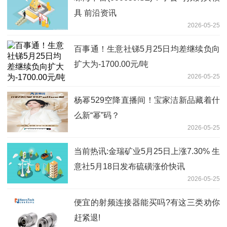
具 前沿资讯
2026-05-25
百事通！生意社锑5月25日均差继续负向
扩大为-1700.00元/吨
2026-05-25
杨幂529空降直播间！宝家洁新品藏着什
么新“幂”码？
2026-05-25
当前热讯:金瑞矿业5月25日上涨7.30% 生
意社5月18日发布硫磺涨价快讯
2026-05-25
便宜的射频连接器能买吗?有这三类劝你
赶紧退!