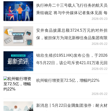
执行神舟二十三号载人飞行任务的航天员
乘组确定 将与中外媒体记者集体见面 每
2026-05-23
日速读
安井食品披露总额3724.5万元的对外担
保，被担保方为湖北新柳伍食品集团有限
2026-05-22
公司-观点
锦欣生殖(01951.HK)发布公告，于2026
年5月22日，该公司斥资421.01万港元回
2026-05-22
购187万股_视点
杭州银行增资至72.5亿，增幅约22%
2026-05-22
新消息丨5月22日金隅集团涨停：耐火材