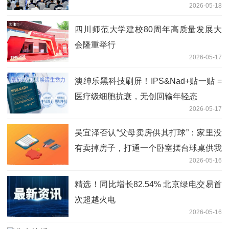
2026-05-18
四川师范大学建校80周年高质量发展大
会隆重举行
2026-05-17
澳绅乐黑科技刷屏！IPS&Nad+贴一贴 =
医疗级细胞抗衰，无创回输年轻态
2026-05-17
吴宜泽否认“父母卖房供其打球”：家里没
有卖掉房子，打通一个卧室摆台球桌供我
2026-05-16
打球，很多经历确实蛮艰苦-今亮点
精选！同比增长82.54% 北京绿电交易首
次超越火电
2026-05-16