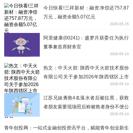
今日快看!三祥新材：融资净偿还757.87
万元，融资余额5.07亿元
2026-05-15
阿里健康(00241)：盛梦月获委任为执行
董事兼首席财务官
2026-05-14
热文：中天火箭: 陕西中天火箭技术股份
有限公司关于参加2026年陕西辖区上市
2026-05-14
公司投资者集体接待日暨2025年度业绩
说明会的公告
江苏兄妹勇救4名落水者后被拉黑，获救
者朋友索要现场照后称被救者身份不便公
2026-05-14
开；当地：见义勇为认定无需获救者证
明，只要事件真实有效
青年创投网：一站式金融创投资讯平台，赋能青年创业新生